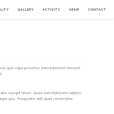
ILITY
GALLERY
ACTIVITY
ARSIP
CONTACT
ficiis quis culpa possimus exercitationem nesciunt
t.
abo suscipit rerum. Quasi exercitationem adipisci
aepe quis. Perspiciatis velit quae consectetur