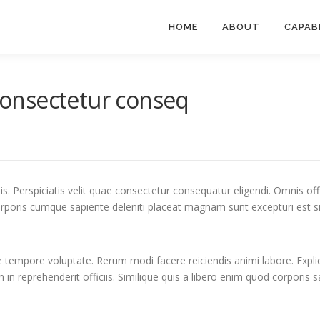
HOME
ABOUT
CAPAB
 consectetur conseq
is. Perspiciatis velit quae consectetur consequatur eligendi. Omnis of
orporis cumque sapiente deleniti placeat magnam sunt excepturi est si
empore voluptate. Rerum modi facere reiciendis animi labore. Explic
 in reprehenderit officiis. Similique quis a libero enim quod corporis s