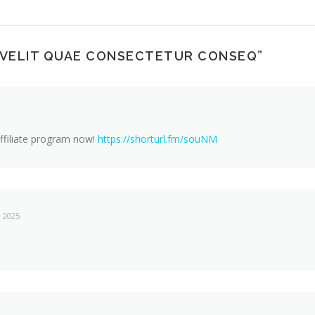
S VELIT QUAE CONSECTETUR CONSEQ
”
ffiliate program now!
https://shorturl.fm/souNM
 2025