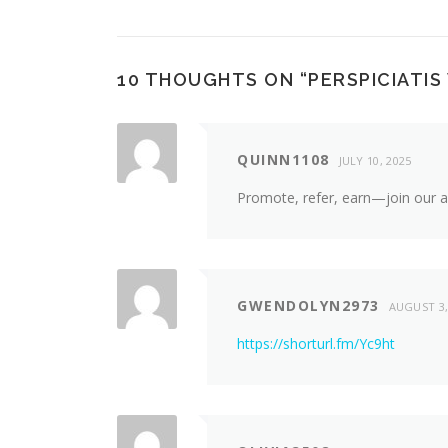
10 THOUGHTS ON “
PERSPICIATI
QUINN1108
JULY 10, 2025
Promote, refer, earn—join our a
GWENDOLYN2973
AUGUST 3,
https://shorturl.fm/Yc9ht