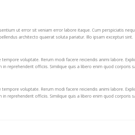
esentium ut error sit veniam error labore itaque. Cum perspiciatis neq
pellendus architecto quaerat soluta pariatur. Illo ipsam excepturi sint.
empore voluptate. Rerum modi facere reiciendis animi labore. Explic
 in reprehenderit officiis. Similique quis a libero enim quod corporis s
empore voluptate. Rerum modi facere reiciendis animi labore. Explic
 in reprehenderit officiis. Similique quis a libero enim quod corporis s